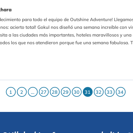
khara
cimiento para todo el equipo de Outshine Adventure! Llegamos 
s: acierto total! Gokul nos diseñó una semana increíble con vis
ita a las ciudades más importantes, hoteles maravillosos y una 
odos los que nos atendieron porque fue una semana fabulosa. T
1
2
...
27
28
29
30
31
32
33
34