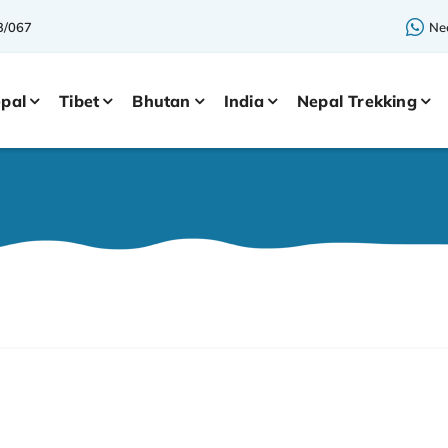
3/067
Nee
pal
Tibet
Bhutan
India
Nepal Trekking