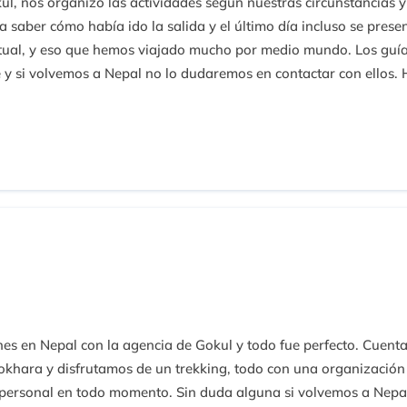
kul, nos organizo las actividades según nuestras circunstancias y
a saber cómo había ido la salida y el último día incluso se pre
itual, y eso que hemos viajado mucho por medio mundo. Los guía
 si volvemos a Nepal no lo dudaremos en contactar con ellos. 
ho, no hay mas que mirar que todas las opiniones que tienen son
 página web para con contactar antes de ir. Rubén
es en Nepal con la agencia de Gokul y todo fue perfecto. Cuent
okhara y disfrutamos de un trekking, todo con una organización
o personal en todo momento. Sin duda alguna si volvemos a Nepal