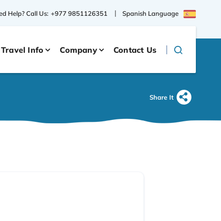
Spanish Language
d Help? Call Us:
+977 9851126351
Travel Info
Company
Contact Us
Share It