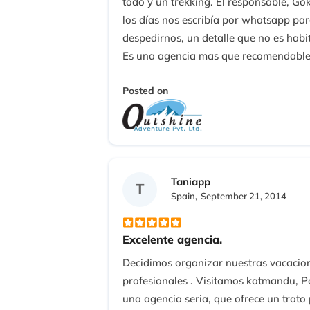
todo y un trekking. El responsable, Go
los días nos escribía por whatsapp par
despedirnos, un detalle que no es hab
Es una agencia mas que recomendable y
que nos dieron fue inigualable. De hec
Posted on
mucho con turistas españoles y tienen
Taniapp
T
Spain,
September 21, 2014
Excelente agencia.
Decidimos organizar nuestras vacacion
profesionales . Visitamos katmandu, P
una agencia seria, que ofrece un trat